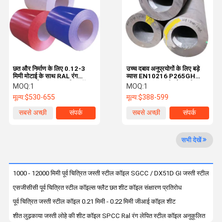
गुणवत्ता नियंत्रण
हमसे संपर्क करें
समाचार
मामले
छत और निर्माण के लिए 0.12-3
उच्च दबाव अनुप्रयोगों के लिए बड़े
मिमी मोटाई के साथ RAL रंग
व्यास EN10216 P265GH
अनुकूलन योग्य PPGI स्टील कॉइल
ASTM A106 सीमलेस स्टील
MOQ:
1
MOQ:
1
उद्धरण मांगें
पाइप
मूल्य:
$530-655
मूल्य:
$388-599
सबसे अच्छी
संपर्क
सबसे अच्छी
संपर्क
हॉट रोल्ड कार्बन स्टील का तार
कीमत
कीमत
कोल्ड रोल्ड कार्बन स्टील का तार
सभी देखें
जस्ती इस्पात का तार
1000 - 12000 मिमी पूर्व चित्रित जस्ती स्टील कॉइल SGCC / DX51D GI जस्ती स्टील कॉ
स्टील फ्रेम संरचना
एसजीसीसी पूर्व चित्रित स्टील कॉइल्स फ्लैट छत शीट कॉइल संक्षारण प्रतिरोध
वेल्डेड स्टील पाइप
पूर्व चित्रित जस्ती स्टील कॉइल 0.21 मिमी - 0.22 मिमी जीआई कॉइल शीट
शीत लुढ़काया जस्ती लोहे की शीट कॉइल SPCC Ral रंग लेपित स्टील कॉइल अनुकूलित
विकृत स्टील रेबर