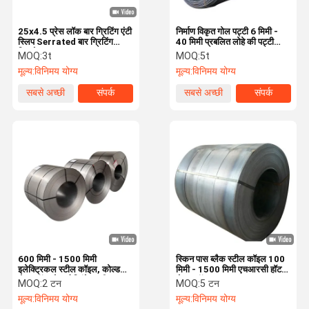
25x4.5 प्रेस लॉक बार ग्रिटिंग एंटी
निर्माण विकृत गोल पट्टी 6 मिमी -
स्लिप Serrated बार ग्रिटिंग
40 मिमी प्रबलित लोहे की पट्टी
विस्फोट सबूत
HRB400 HRB500
MOQ:
3t
MOQ:
5t
मूल्य:
विनिमय योग्य
मूल्य:
विनिमय योग्य
सबसे अच्छी
संपर्क
सबसे अच्छी
संपर्क
कीमत
कीमत
600 मिमी - 1500 मिमी
स्किन पास ब्लैक स्टील कॉइल 100
इलेक्ट्रिकल स्टील कॉइल, कोल्ड
मिमी - 1500 मिमी एचआरसी हॉट
रोल्ड नॉन ग्रेन ओरिएंटेड स्टील
रोल्ड कॉइल A36 A283 A387
MOQ:
2 टन
MOQ:
5 टन
Q235 Q345 S235jr
मूल्य:
विनिमय योग्य
मूल्य:
विनिमय योग्य