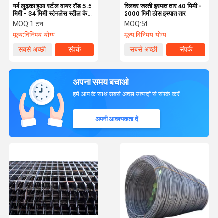
गर्म लुढ़का हुआ स्टील वायर रॉड 5.5
स्लिवर जस्ती इस्पात तार 40 मिमी -
मिमी - 34 मिमी स्टेनलेस स्टील के
2000 मिमी ठोस इस्पात तार
तार
MOQ:
1 टन
MOQ:
5t
मूल्य:
विनिमय योग्य
मूल्य:
विनिमय योग्य
सबसे अच्छी
संपर्क
सबसे अच्छी
संपर्क
कीमत
कीमत
अपना समय बचाओ
हमें आप के साथ सबसे अच्छा उत्पादों से संपर्क करें।
अपनी आवश्यकता दें