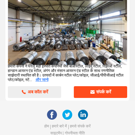
निर्बाध स्टील पाइप
टिनप्लेट शीट कॉइल
अण्डाकार सिर
दबाव पोत स्टील प्लेट
हमारी कंपनी ने घरेलू बड़ी इस्पात कंपनियों जैसे बाओस्टील, लाईवू स्टील, रिझाओ स्टील,
हान्डान आयरन एंड स्टील, अंगंग और मंसान आयरन एंड स्टील के साथ रणनीतिक
साझेदारी स्थापित की है। उत्पादों में कार्बन स्टील प्लेट/कोइल, जीआई/पीपीजीआई स्टील
प्लेट/कोइल, स्टे...
और जानो
अब कॉल करें
संपर्क करें
होम
हमारे बारे में
हमसे संपर्क करें
साइटमैप
गोपनीयता नीति