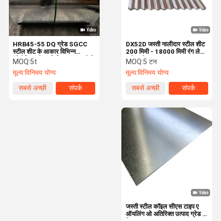
HRB45-55 DQ ग्रेड SGCC
DX52D जस्ती नालीदार स्टील शीट
स्टील शीट के आकार विभिन्न
200 मिमी - 18000 मिमी रंग लेपित
औद्योगिक और वाणिज्यिक अनुप्रयोगों
स्टील शीट
MOQ:
5t
MOQ:
5 टन
के लिए आदर्श
मूल्य:
विनिमय योग्य
मूल्य:
विनिमय योग्य
सबसे अच्छी
संपर्क
सबसे अच्छी
संपर्क
कीमत
कीमत
घर
उत्पाद
हमारे बारे में
कारखाने का दौरा
जस्ती स्टील कॉइल सीएस टाइप ए
ऑयलिंग ओ अतिरिक्त उत्पाद ग्रेड के