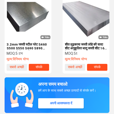
3.2mm जस्ती स्टील प्लेट S460
शीत लुढ़काया जस्ती लोहे की सादा
S500 S550 S690 S890
शीट अनुकूलित धातु जस्ती शीट 16
S960 मोटी धातु प्लेट
गेज
MOQ:
5 टन
MOQ:
5t
मूल्य:
विनिमय योग्य
मूल्य:
विनिमय योग्य
सबसे अच्छी
संपर्क
सबसे अच्छी
संपर्क
कीमत
कीमत
अपना समय बचाओ
हमें आप के साथ सबसे अच्छा उत्पादों से संपर्क करें।
अपनी आवश्यकता दें