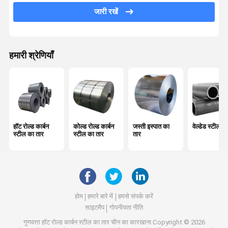
जारी रखें
स्टील वायर रॉड
पीपीजीआई स्टील कॉइल
हमारी श्रेणियाँ
जस्ती इस्पात झंझरी
हॉट रोल्ड स्टील शीट
जस्ती स्टील प्लेट
गोल स्टील रॉड
हॉट रोल्ड कार्बन
कोल्ड रोल्ड कार्बन
जस्ती इस्पात का
वेल्डेड स्टील पा
स्टील का तार
स्टील का तार
तार
जस्ती इस्पात प्रोफ़ाइल
PPGI नालीदार चादर
स्टील एच बीम
होम
हमारे बारे में
हमसे संपर्क करें
साइटमैप
गोपनीयता नीति
रिंगलॉक मचान
गुणवत्ता
हॉट रोल्ड कार्बन स्टील का तार
चीन का कारखाना.Copyright © 2026