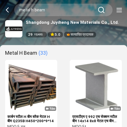
Shangdong Juyiheng New Materials Co., Ltd.
29
5.0
सत्यापित प्रदायक
YEARS
Metal H Beam
(33)
कार्बन स्टील H बीम ब्लैक मेटल H
एएसटीएम ए 992 एच सेक्शन स्टील
बीम Q235B H450*200*9*14
बीम 14x14 8x8 मेटल एच बीम
सीएनसी S355jr
MOQ:
5 टन
MOQ:
5t