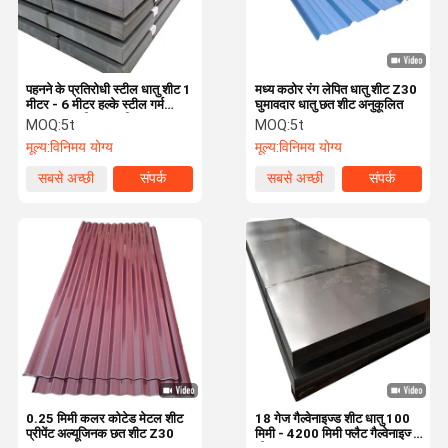
पहनने के प्रतिरोधी स्टील धातु शीट 1
मध्य कठोर रंग लेपित धातु शीट Z30
मीटर - 6 मीटर हल्के स्टील गर्म
घुमावदार धातु छत शीट अनुकूलित
लुढ़का हुआ शीट एएसटीएम ए 36
MOQ:
5t
MOQ:
5t
एएसटीएम ए 569
मूल्य:
विनिमय योग्य
मूल्य:
विनिमय योग्य
सबसे अच्छी
संपर्क
सबसे अच्छी
संपर्क
कीमत
कीमत
घर
उत्पाद
हमारे बारे में
कारखाने का दौरा
0.25 मिमी कलर कोटेड मेटल शीट
18 गेज गैल्वेनाइज्ड शीट धातु 100
प्रीपेंट अल्यूजिनक छत शीट Z30
मिमी - 4200 मिमी फ्लैट गैल्वेनाइज्ड