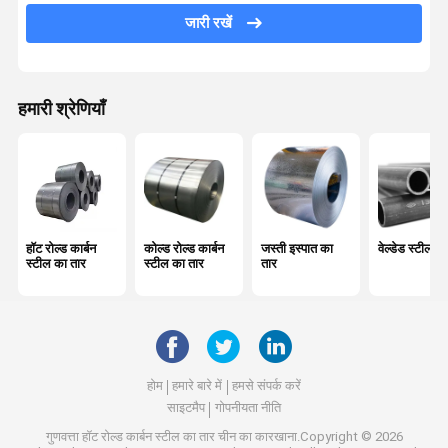
जारी रखें
स्टील वायर रॉड
पीपीजीआई स्टील कॉइल
हमारी श्रेणियाँ
जस्ती इस्पात झंझरी
हॉट रोल्ड स्टील शीट
जस्ती स्टील प्लेट
गोल स्टील रॉड
हॉट रोल्ड कार्बन
कोल्ड रोल्ड कार्बन
जस्ती इस्पात का
वेल्डेड स्टील पा
स्टील का तार
स्टील का तार
तार
जस्ती इस्पात प्रोफ़ाइल
PPGI नालीदार चादर
स्टील एच बीम
होम
हमारे बारे में
हमसे संपर्क करें
साइटमैप
गोपनीयता नीति
रिंगलॉक मचान
गुणवत्ता
हॉट रोल्ड कार्बन स्टील का तार
चीन का कारखाना.Copyright © 2026