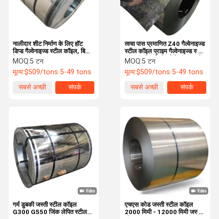
नालीदार शीट निर्माण के लिए हॉट
त्वचा पास प्रमाणित Z40 गैल्वेनाइज्ड
डिप्ड गैल्वेनाइज्ड स्टील कॉइल, बिना
स्टील कॉइल प्राइम गैल्वेनाइज्ड स्टील
तेल
कॉइल्स जीआई शीट गैल्वेनाइज्ड स्टील
MOQ:
5 टन
MOQ:
5 टन
कॉइल
मूल्य:
$509/tons 5-49 tons
मूल्य:
$509/tons 5-49 tons
सबसे अच्छी
संपर्क
सबसे अच्छी
संपर्क
कीमत
कीमत
घर
उत्पाद
हमारे बारे में
कारखाने का दौरा
गर्म डुबकी जस्ती स्टील कॉइल
एचएस कोड जस्ती स्टील कॉइल
G300 G550 जिंक लेपित स्टील
2000 मिमी - 12000 मिमी जस्ती