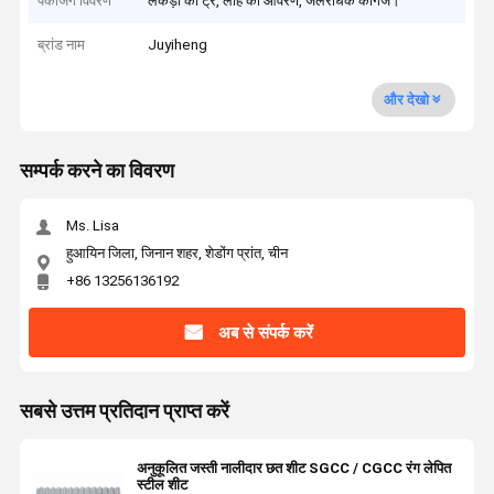
पैकेजिंग विवरण
लकड़ी की ट्रे, लोहे का आवरण, जलरोधक कागज।
ब्रांड नाम
Juyiheng
और देखो
सम्पर्क करने का विवरण
Ms. Lisa
हुआयिन जिला, जिनान शहर, शेडोंग प्रांत, चीन
+86 13256136192
अब से संपर्क करें
सबसे उत्तम प्रतिदान प्राप्त करें
अनुकूलित जस्ती नालीदार छत शीट SGCC / CGCC रंग लेपित
स्टील शीट