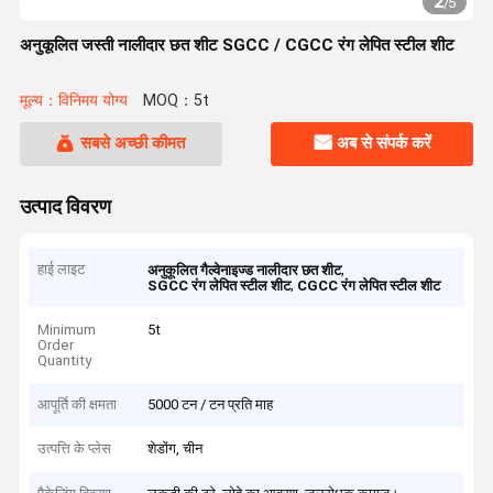
2
/
5
अनुकूलित जस्ती नालीदार छत शीट SGCC / CGCC रंग लेपित स्टील शीट
मूल्य：विनिमय योग्य
MOQ：5t
सबसे अच्छी कीमत
अब से संपर्क करें
उत्पाद विवरण
हाई लाइट
,
अनुकूलित गैल्वेनाइज्ड नालीदार छत शीट
,
SGCC रंग लेपित स्टील शीट
CGCC रंग लेपित स्टील शीट
Minimum
5t
Order
Quantity
आपूर्ति की क्षमता
5000 टन / टन प्रति माह
उत्पत्ति के प्लेस
शेडोंग, चीन