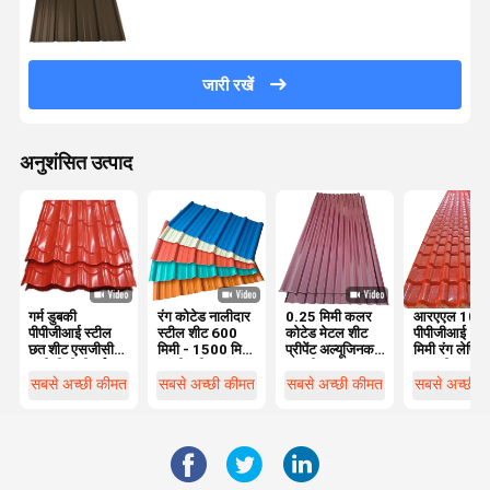
जारी रखें
अनुशंसित उत्पाद
गर्म डुबकी
रंग कोटेड नालीदार
0.25 मिमी कलर
आरएएल 100
पीपीजीआई स्टील
स्टील शीट 600
कोटेड मेटल शीट
पीपीजीआई 0.
छत शीट एसजीसीसी
मिमी - 1500 मिमी
प्रीपेंट अल्यूजिनक
मिमी रंग लेपित
/ सीजीसीसी पूर्व
जस्ती स्टील छत
छत शीट Z30
लहराती चादरें 
चित्रित धातु छत
शीट
सबसे अच्छी कीमत
सबसे अच्छी कीमत
सबसे अच्छी कीमत
सबसे अच्छी 
शीट