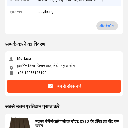
पैकेजिंग विवरण
लकड़ी की ट्रे, लोहे का आवरण, जलरोधक कागज।
ब्रांड नाम
Juyiheng
और देखो
सम्पर्क करने का विवरण
Ms. Lisa
हुआयिन जिला, जिनान शहर, शेडोंग प्रांत, चीन
+86 13256136192
अब से संपर्क करें
सबसे उत्तम प्रतिदान प्राप्त करें
ब्राउन पीपीजीआई नालीदार शीट DX51D रंग लेपित छत शीट मध्य
कठोर