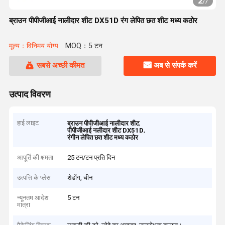
2
/
7
ब्राउन पीपीजीआई नालीदार शीट DX51D रंग लेपित छत शीट मध्य कठोर
मूल्य：विनिमय योग्य
MOQ：5 टन
सबसे अच्छी कीमत
अब से संपर्क करें
उत्पाद विवरण
हाई लाइट
,
ब्राउन पीपीजीआई नालीदार शीट
,
पीपीजीआई नलीदार शीट DX51D
रंगीन लेपित छत शीट मध्य कठोर
आपूर्ति की क्षमता
25 टन/टन प्रति दिन
उत्पत्ति के प्लेस
शेडोंग, चीन
न्यूनतम आदेश
5 टन
मात्रा