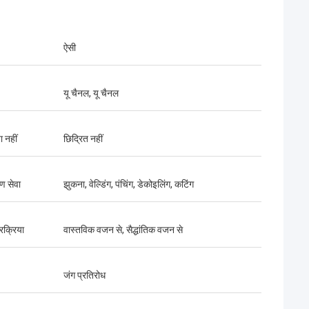
ऐसी
यू चैनल, यू चैनल
ा नहीं
छिद्रित नहीं
ण सेवा
झुकना, वेल्डिंग, पंचिंग, डेकोइलिंग, कटिंग
क्रिस जोन्स
रक्रिया
वास्तविक वजन से, सैद्धांतिक वजन से
मैडिसन जैक्सन
बड़े पैमाने पर टन आसानी से संभाला!
 स्टील सभी विनिर्देशों को पूरा किया और
आदेश दिया, और गुणवत्ता निर्दोष थी. बड़
 महान संचार पूरे. 5 सितारे!
परियोजनाओं के लिए एकदम सही. अत्
जंग प्रतिरोध
आपूर्तिकर्ता!