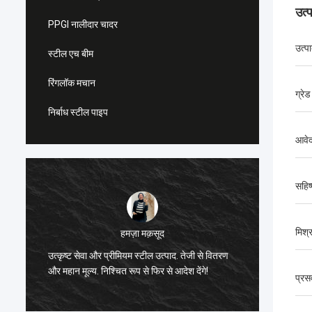
उत्
PPGI नालीदार चादर
उत्प
स्टील एच बीम
रिंगलॉक मचान
ग्रेड
निर्बाध स्टील पाइप
आवे
सहिष्
मिश्र
डायना कोस्टा
पाद. तेजी से वितरण
स्टील की ताकत और परिष्करण से प्रभावित, हमारे
 आदेश देंगे!
औद्योगिक परियोजनाओं के लिए एकदम सही।
प्रस