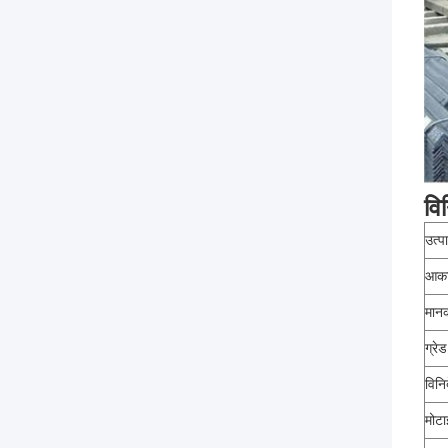
विन
उत्प
आक
मान
ग्रेड
विनिर
मोटा