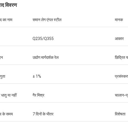
पाद विवरण
ाद का नाम
समान लेग एंगल स्टील
मानक
Q235/Q355
आकार
दन
उद्योग मार्गदर्शक रेल
छिद्रित य
णुता
± 1%
प्रसंस्कर
मैल्कम होर्टन
 धातु या नहीं
गैर मिश्र
चालान-प्
प्रतिस्पर्धी कीमतों पर लगातार उच्च गुणवत्ता वाले इस्पात.
शानदार अनुभव.
हमारे व्यवसाय के लिए एक विश्वसनीय भागीदार. अत्यधिक
समय पर पहुंचे.
व के समय
7 दिनों के भीतर
विशेषता
संतुष्ट!