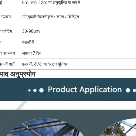
ाई
6m, 9m, 12m या अनुकूलित के रूप में
 उपचार
गर्म डुबकी गैवलनीकृत / काला / चित्रित
ा कोटिंग
30-90um
ग
बंडलों में
सव का समय
लगभग 7 दिन
न की शर्तें
एल/सी, टी/टी या वेस्टर्न यूनियन
्पाद अनुप्रयोग