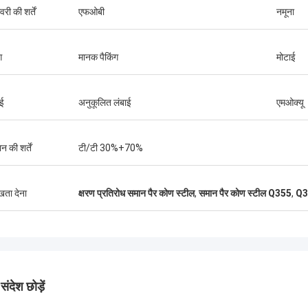
री की शर्तें
एफओबी
नमूना
ग
मानक पैकिंग
मोटाई
ाई
अनुकूलित लंबाई
एमओक्यू
न की शर्तें
टी/टी 30%+70%
ुखता देना
क्षरण प्रतिरोध समान पैर कोण स्टील
,
समान पैर कोण स्टील Q355
,
Q35
ंदेश छोड़ें