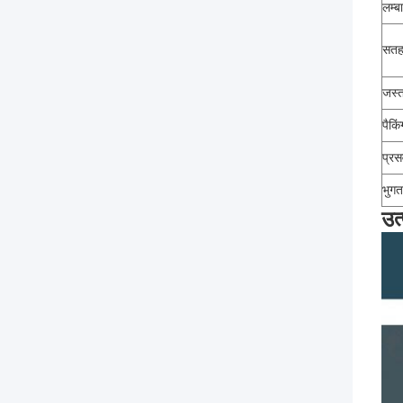
लम्ब
सतह
जस्त
पैकिं
प्र
भुगता
उत