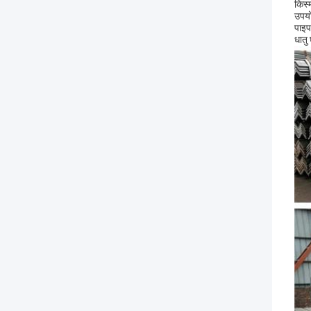
किस्
उपयो
पाइप
धातु