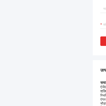
उत्
समान
एंजे
शक्
स्थित
एंगल
चौड़