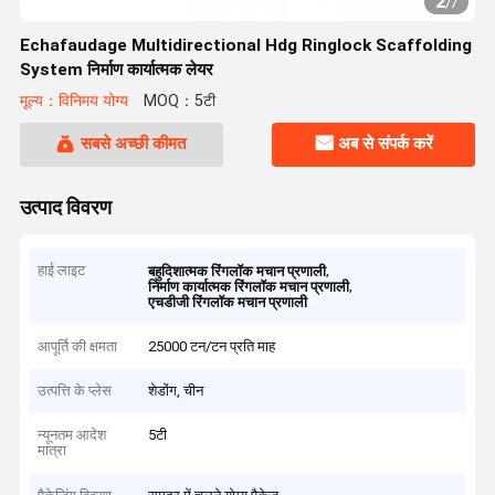
2
/
7
Echafaudage Multidirectional Hdg Ringlock Scaffolding
System निर्माण कार्यात्मक लेयर
मूल्य：विनिमय योग्य
MOQ：5टी
सबसे अच्छी कीमत
अब से संपर्क करें
उत्पाद विवरण
हाई लाइट
,
बहुदिशात्मक रिंगलॉक मचान प्रणाली
,
निर्माण कार्यात्मक रिंगलॉक मचान प्रणाली
एचडीजी रिंगलॉक मचान प्रणाली
आपूर्ति की क्षमता
25000 टन/टन प्रति माह
उत्पत्ति के प्लेस
शेडोंग, चीन
न्यूनतम आदेश
5टी
मात्रा