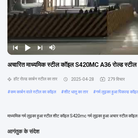
अचारित माध्यमिक स्टील कॉइल S420MC A36 रोल्ड स्टील प्ल
हॉट रोल्ड कार्बन स्टील का तार
2025-04-28
279 विचार
#
कम कार्बन वाले स्टील का कॉइल
#
शीट धातु का तार
#
गर्म लुढ़का हुआ पिकल्ड कॉइ
माध्यमिक गर्म लुढ़का हुआ स्टील शीट कॉइल S420mc गर्म लुढ़का हुआ अचार स्टील कॉइल A36 गर
कच्ची सामग्री के रूप में स्लैब क...
अधिक देखें
आगंतुक के संदेश