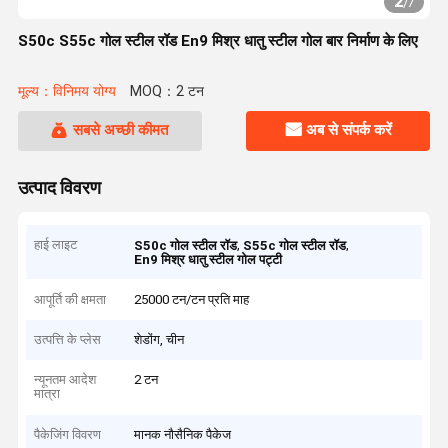
2
/
7
S50c S55c गोल स्टील रॉड En9 मिश्र धातु स्टील गोल बार निर्माण के लिए
मूल्य：विनिमय योग्य
MOQ：2 टन
सबसे अच्छी कीमत
अब से संपर्क करें
उत्पाद विवरण
हाई लाइट
,
,
S50c गोल स्टील रॉड
S55c गोल स्टील रॉड
En9 मिश्र धातु स्टील गोल पट्टी
आपूर्ति की क्षमता
25000 टन/टन प्रति माह
उत्पत्ति के प्लेस
शेडोंग, चीन
न्यूनतम आदेश
2 टन
मात्रा
पैकेजिंग विवरण
मानक नौसैनिक पैकेज