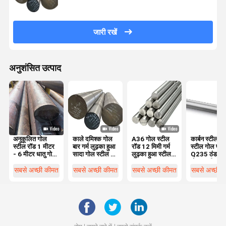
जारी रखें
अनुशंसित उत्पाद
अनुकूलित गोल
काले दमिश्क गोल
A36 गोल स्टील
कार्बन स्टील 
स्टील रॉड 1 मीटर
बार गर्म लुढ़का हुआ
रॉड 12 मिमी गर्म
स्टील गोल पट्ट
- 6 मीटर धातु गोल
सादा गोल स्टील बार
लुढ़का हुआ स्टील
Q235 ठंडा खी
बार
Q235
रॉड St235 En-
गोल पट्टी S1
31 42crmo
सबसे अच्छी कीमत
सबसे अच्छी कीमत
सबसे अच्छी कीमत
सबसे अच्छी 
Scm440 Sae
4140